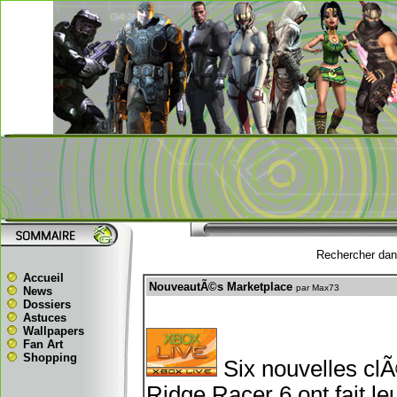
Rechercher dans
Accueil
NouveautÃ©s Marketplace
par Max73
News
Dossiers
Astuces
Wallpapers
Fan Art
Shopping
Six nouvelles cl
Ridge Racer 6 ont fait l