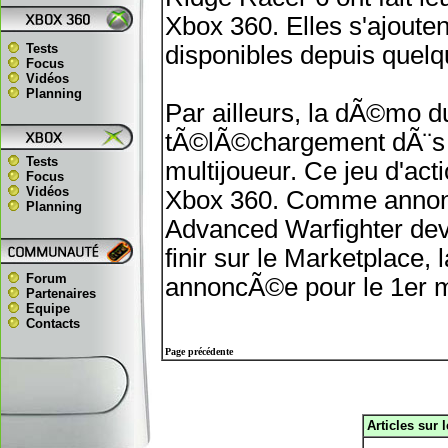
Xbox 360. Elles s'ajout
Tests
disponibles depuis quelq
Focus
Vidéos
Planning
Par ailleurs, la dÃ©mo d
tÃ©lÃ©chargement dÃ¨s le
Tests
multijoueur. Ce jeu d'act
Focus
Vidéos
Xbox 360. Comme annonc
Planning
Advanced Warfighter devr
finir sur le Marketplace,
Forum
annoncÃ©e pour le 1er m
Partenaires
Equipe
Contacts
Page précédente
Articles sur 
.