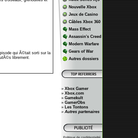
Nouvelle Xbox
Jeux de Casino
Câbles Xbox 360
Mass Effect
Assassin's Creed
Modern Warfare
Gears of War
sode qui Ã©tait sorti sur la
outÃ©s librement.
Autres dossiers
»
Xbox Gamer
»
Xbox.com
»
Gamekult
»
GamerObs
»
Les Tontons
»
Autres partenaires
Politique de confidentialité