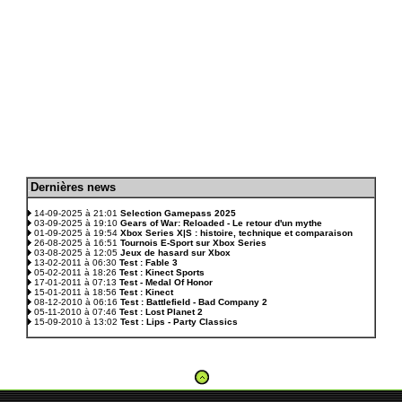
D
ernières news
.
14-09-2025 à 21:01
Selection Gamepass 2025
03-09-2025 à 19:10
Gears of War: Reloaded - Le retour d'un mythe
01-09-2025 à 19:54
Xbox Series X|S : histoire, technique et comparaison
26-08-2025 à 16:51
Tournois E-Sport sur Xbox Series
03-08-2025 à 12:05
Jeux de hasard sur Xbox
13-02-2011 à 06:30
Test : Fable 3
05-02-2011 à 18:26
Test : Kinect Sports
17-01-2011 à 07:13
Test - Medal Of Honor
15-01-2011 à 18:56
Test : Kinect
08-12-2010 à 06:16
Test : Battlefield - Bad Company 2
05-11-2010 à 07:46
Test : Lost Planet 2
15-09-2010 à 13:02
Test : Lips - Party Classics