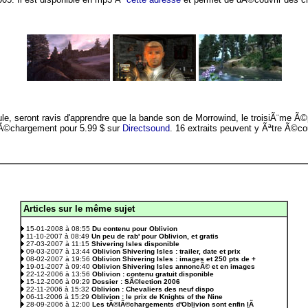
, seront ravis d'apprendre que la bande son de Morrowind, le troisiÃ¨me Ã©pi
lÃ©chargement pour 5.99 $ sur
Directsound
. 16 extraits peuvent y Ãªtre Ã©c
Articles sur le même sujet
.
15-01-2008 à 08:55
Du contenu pour Oblivion
11-10-2007 à 08:49
Un peu de rab' pour Oblivion, et gratis
27-03-2007 à 11:15
Shivering Isles disponible
09-03-2007 à 13:44
Oblivion Shivering Isles : trailer, date et prix
08-02-2007 à 19:56
Oblivion Shivering Isles : images et 250 pts de +
19-01-2007 à 09:40
Oblivion Shivering Isles annoncÃ© et en images
22-12-2006 à 13:56
Oblivion : contenu gratuit disponible
15-12-2006 à 09:29
Dossier : SÃ©lection 2006
22-11-2006 à 15:32
Oblivion : Chevaliers des neuf dispo
06-11-2006 à 15:29
Oblivion : le prix de Knights of the Nine
28-09-2006 à 12:00
Les tÃ©lÃ©chargements d'Oblivion sont enfin lÃ