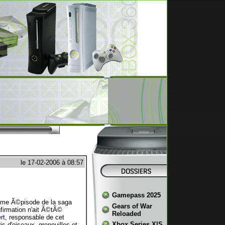
le 17-02-2006 à 08:57
Gamepass 2025
¨me Ã©pisode de la saga
Gears of War
firmation n'ait Ã©tÃ©
Reloaded
rt
, responsable de cet
Xbox Series X|S
s d'oiseaux, grenouilles et