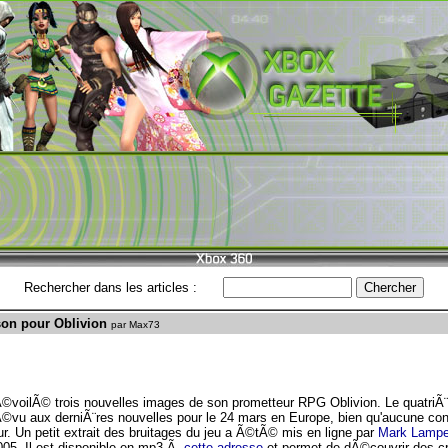
Rechercher dans les articles :
son pour Oblivion
par Max73
voilÃ© trois nouvelles images de son prometteur RPG Oblivion. Le quatriÃ
rÃ©vu aux derniÃ¨res nouvelles pour le 24 mars en Europe, bien qu'aucune con
 Un petit extrait des bruitages du jeu a Ã©tÃ© mis en ligne par
Mark Lampe
005. Il est disponible en mp3 Ã
cette adresse
et permet de dÃ©couvrir des cri