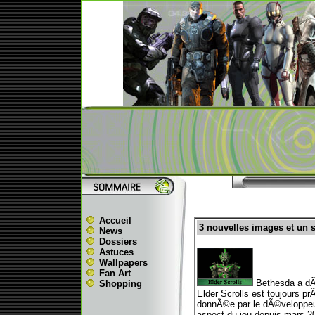
Accueil
3 nouvelles images et un 
News
Dossiers
Astuces
Wallpapers
Fan Art
Bethesda a dÃ©
Shopping
Elder Scrolls est toujours p
donnÃ©e par le dÃ©veloppeur.
aspect du jeu depuis mars 2