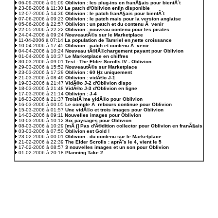
06-09-2006 à 01:09
Oblivion : les plug-ins en franÃ§ais pour bientÃ´t
23-08-2006 à 11:30
Le patch d'Oblivion enfin disponible
12-07-2006 à 14:36
Oblivion : le patch franÃ§ais pour bientÃ´t
07-06-2006 à 09:23
Oblivion : le patch mais pour la version anglaise
05-06-2006 à 22:57
Oblivion : un patch et du contenu Ã venir
22-05-2006 à 22:22
Oblivion : nouveau contenu pour les pirates
24-04-2006 à 09:24
NouveautÃ©s sur le Marketplace
11-04-2006 à 07:14
La population de Tamriel en nette croissance
10-04-2006 à 17:45
Oblivion : patch et contenu Ã venir
04-04-2006 à 10:24
Nouveau tÃ©lÃ©chargement payant pour Oblivion
01-04-2006 à 10:37
Le Marketplace en chiffres
30-03-2006 à 09:01
Test : The Elder Scrolls IV - Oblivion
29-03-2006 à 15:52
NouveautÃ©s sur Marketplace
23-03-2006 à 17:29
Oblivion : 60 Hz uniquement
21-03-2006 à 08:49
Oblivion : vidÃ©o J-1
19-03-2006 à 21:47
VidÃ©o J-2 d'Oblivion dispo
18-03-2006 à 21:48
VidÃ©o J-3 d'Oblivion en ligne
17-03-2006 à 21:14
Oblivion : J-4
16-03-2006 à 21:37
TroisiÃ¨me vidÃ©o pour Oblivion
16-03-2006 à 00:05
Le compte Ã rebours continue pour Oblivion
15-03-2006 à 01:57
Une vidÃ©o et trois images pour Oblivion
14-03-2006 à 09:11
Nouvelles images pour Oblivion
10-03-2006 à 10:12
Six paysages pour Oblivion
08-03-2006 à 10:29
[mÃ j] Pas d'Ã©dition collector pour Oblivion en franÃ§ais
03-03-2006 à 07:50
Oblivion est Gold !
23-02-2006 à 00:01
Oblivion : du contenu sur le Marketplace
21-02-2006 à 22:39
The Elder Scrolls : aprÃ¨s le 4, vient le 5
17-02-2006 à 08:57
3 nouvelles images et un son pour Oblivion
01-02-2006 à 20:18
Planning Take 2