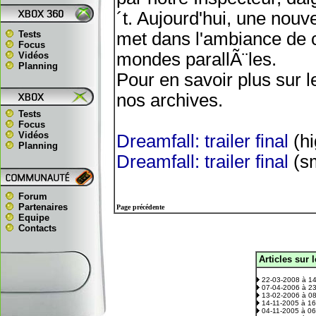
´t. Aujourd'hui, une nou
Tests
met dans l'ambiance de c
Focus
mondes parallÃ¨les.
Vidéos
Planning
Pour en savoir plus sur le
nos archives.
Tests
Focus
Vidéos
Dreamfall: trailer final
(hi
Planning
Dreamfall: trailer final
(sm
Forum
Partenaires
Page précédente
Equipe
Contacts
Articles sur 
.
22-03-2008 à 1
07-04-2006 à 2
13-02-2006 à 0
14-11-2005 à 1
04-11-2005 à 0