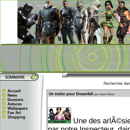
Rechercher dans
Accueil
Un trailer pour Dreamfall
par Sam Fisher
News
Dossiers
Astuces
Wallpapers
Fan Art
Shopping
Une des arlÃ©sie
par notre Inspecteur, daig