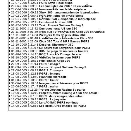
12-07-2006 à 12:24
PGR3 Style Pack dispo
23-06-2006 à 09:30
Les finalistes du PGR 100 en vidÃ©o
24-04-2006 à 09:24
NouveautÃ©s sur le Marketplace
22-03-2006 à 09:12
Xbox 360 : augmentation de la production
10-02-2006 à 08:42
PGR 100 : plus de prÃ©cisions
10-01-2006 à 18:27
DÃ©mo PGR 3 dispo via le marketplace
28-12-2005 à 12:12
Famitsu et la Xbox 360
03-12-2005 à 13:12
Test : Project Gotham Racing 3
29-11-2005 à 13:42
Quelques tests US sur 360
23-11-2005 à 01:39
Trois pub TV franÃ§aises Xbox 360 en vidÃ©o
15-11-2005 à 14:33
Premiers tests de jeux Xbox 360
08-11-2005 à 01:48
2 vidÃ©os de prÃ©sentation Xbox 360
03-11-2005 à 22:09
Xbox 360 Tour & NRJ Games PGR3
19-10-2005 à 21:43
Dossier: Showroom 360
19-10-2005 à 21:17
De nouveaux polygones pour PGR3
05-10-2005 à 00:03
X05 : le plein de nouveaux trailers
03-10-2005 à 14:15
PGR 3: aprÃ¨s l'image, le son
03-10-2005 à 09:19
VidÃ©os in-game pour PGR3
26-09-2005 à 18:31
PublicitÃ©s Xbox 360
22-09-2005 à 21:44
PGR3 : images
03-09-2005 à 08:22
Focus : Project Gotham Racing 3
27-08-2005 à 08:22
PGR 3: 7 images
18-08-2005 à 12:33
PGR3 : images
17-08-2005 à 13:49
Planning Microsoft
01-08-2005 à 10:38
PGR3 : trailer
30-06-2005 à 10:34
Images pas si bizarres pour PGR3
20-06-2005 à 17:47
PGR3 : trailer
11-06-2005 à 11:25
Project Gotham Racing 3 : trailer
10-06-2005 à 14:10
Project Gotham Racing 3 a un site officiel
18-05-2005 à 07:35
PGR3: deux images, des infos
16-05-2005 à 20:13
PGR3 : La jaquette
15-05-2005 à 08:06
Le dÃ©filÃ© PGR3 continue
14-05-2005 à 02:58
Les premiÃ¨res images de PGR3