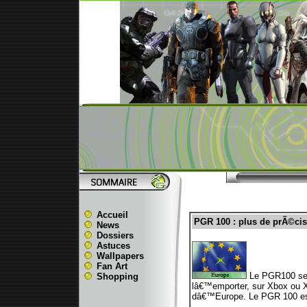
Accueil
PGR 100 : plus de prÃ©ci
News
Dossiers
Astuces
Wallpapers
Fan Art
Le PGR100 se d
Shopping
lâ€™emporter, sur Xbox ou Xb
dâ€™Europe. Le PGR 100 est 