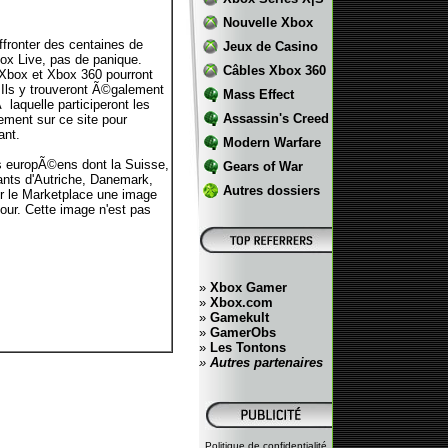
Nouvelle Xbox
fronter des centaines de
Jeux de Casino
ox Live, pas de panique.
Câbles Xbox 360
Xbox et Xbox 360 pourront
 Ils y trouveront Ã©galement
Mass Effect
aquelle participeront les
Assassin's Creed
ment sur ce site pour
ant.
Modern Warfare
s europÃ©ens dont la Suisse,
Gears of War
nts d'Autriche, Danemark,
Autres dossiers
r le Marketplace une image
jour. Cette image n'est pas
»
Xbox Gamer
»
Xbox.com
»
Gamekult
»
GamerObs
»
Les Tontons
»
Autres partenaires
Politique de confidentialité