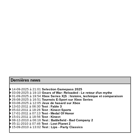
D
ernières news
.
14-09-2025 à 21:01
Selection Gamepass 2025
03-09-2025 à 19:10
Gears of War: Reloaded - Le retour d'un mythe
01-09-2025 à 19:54
Xbox Series X|S : histoire, technique et comparaison
26-08-2025 à 16:51
Tournois E-Sport sur Xbox Series
03-08-2025 à 12:05
Jeux de hasard sur Xbox
13-02-2011 à 06:30
Test : Fable 3
05-02-2011 à 18:26
Test : Kinect Sports
17-01-2011 à 07:13
Test - Medal Of Honor
15-01-2011 à 18:56
Test : Kinect
08-12-2010 à 06:16
Test : Battlefield - Bad Company 2
05-11-2010 à 07:46
Test : Lost Planet 2
15-09-2010 à 13:02
Test : Lips - Party Classics