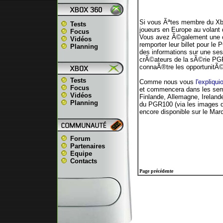
Si vous Ãªtes membre du Xbo
Tests
joueurs en Europe au volant
Focus
Vous avez Ã©galement une ch
Vidéos
remporter leur billet pour le
Planning
des informations sur une ses
crÃ©ateurs de la sÃ©rie PGR
connaÃ®tre les opportunitÃ©
Tests
Comme nous vous
l'expliqui
Focus
et commencera dans les sema
Vidéos
Finlande, Allemagne, Irelan
Planning
du PGR100 (via les images de 
encore disponible sur le Ma
Forum
Partenaires
Equipe
Contacts
Page précédente