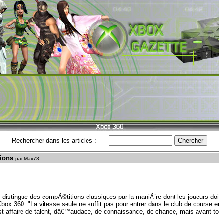
Rechercher dans les articles :
sions
par Max73
istingue des compÃ©titions classiques par la maniÃ¨re dont les joueurs do
ox 360. "La vitesse seule ne suffit pas pour entrer dans le club de course en
affaire de talent, dâ€™audace, de connaissance, de chance, mais avant tout