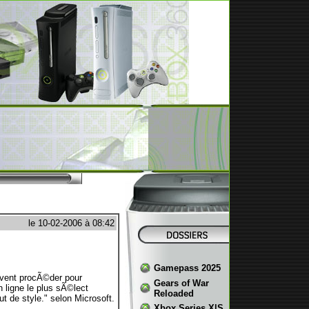
le 10-02-2006 à 08:42
Gamepass 2025
ivent procÃ©der pour
Gears of War
 ligne le plus sÃ©lect
Reloaded
 de style." selon Microsoft.
Xbox Series X|S