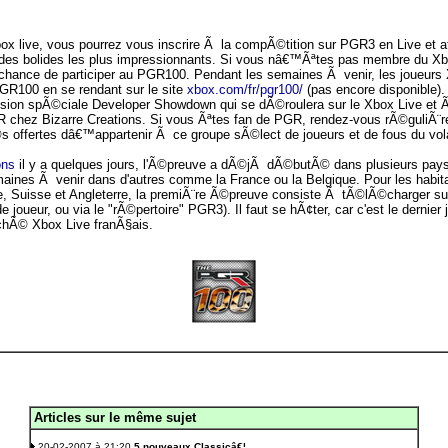
x live, vous pourrez vous inscrire Ã la compÃ©tition sur PGR3 en Live et af
 des bolides les plus impressionnants. Si vous nâ€™Ãªtes pas membre du Xb
ance de participer au PGR100. Pendant les semaines Ã venir, les joueurs 
 PGR100 en se rendant sur le site
xbox.com/fr/pgr100/
(pas encore disponible).
sion spÃ©ciale Developer Showdown qui se dÃ©roulera sur le Xbox Live et Ã l
 chez Bizarre Creations. Si vous Ãªtes fan de PGR, rendez-vous rÃ©guliÃ¨re
s offertes dâ€™appartenir Ã ce groupe sÃ©lect de joueurs et de fous du vol
ons
il y a quelques jours, l'Ã©preuve a dÃ©jÃ dÃ©butÃ© dans plusieurs pay
ines Ã venir dans d'autres comme la France ou la Belgique. Pour les habita
de, Suisse et Angleterre, la premiÃ¨re Ã©preuve consiste Ã tÃ©lÃ©charger su
joueur, ou via le "rÃ©pertoire" PGR3). Il faut se hÃ¢ter, car c'est le dernier 
rchÃ© Xbox Live franÃ§ais.
Articles sur le même sujet
.
20-02-2007 à 21:20
5 nouveaux Classicâ€¦