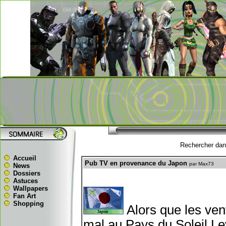
Rechercher dans
Accueil
Pub TV en provenance du Japon
par Max73
News
Dossiers
Astuces
Wallpapers
Fan Art
Shopping
Alors que les ven
mal au Pays du Soleil L