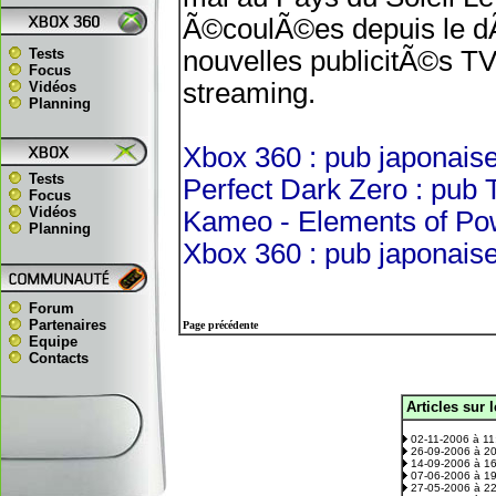
Ã©coulÃ©es depuis le dÃ
Tests
nouvelles publicitÃ©s TV 
Focus
streaming.
Vidéos
Planning
Xbox 360 : pub japonais
Tests
Perfect Dark Zero : pub 
Focus
Vidéos
Kameo - Elements of Pow
Planning
Xbox 360 : pub japonaise
Forum
Partenaires
Page précédente
Equipe
Contacts
Articles sur 
.
02-11-2006 à 1
26-09-2006 à 2
14-09-2006 à 1
07-06-2006 à 1
27-05-2006 à 2