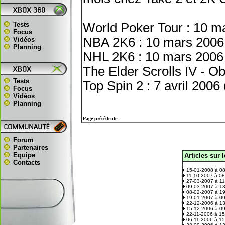
Tests
World Poker Tour : 10 m
Focus
NBA 2K6 : 10 mars 2006
Vidéos
Planning
NHL 2K6 : 10 mars 2006 
The Elder Scrolls IV - O
Tests
Top Spin 2 : 7 avril 2006
Focus
Vidéos
Planning
Page précédente
Forum
Partenaires
Equipe
Articles sur 
.
Contacts
15-01-2008 à 0
11-10-2007 à 0
27-03-2007 à 1
09-03-2007 à 1
08-02-2007 à 1
19-01-2007 à 0
22-12-2006 à 1
15-12-2006 à 0
22-11-2006 à 1
06-11-2006 à 1