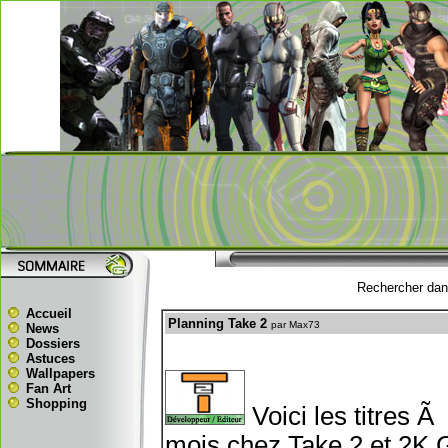
Rechercher dans
Accueil
Planning Take 2
par Max73
News
Dossiers
Astuces
Wallpapers
Fan Art
Shopping
Voici les titres 
mois chez Take 2 et 2K 