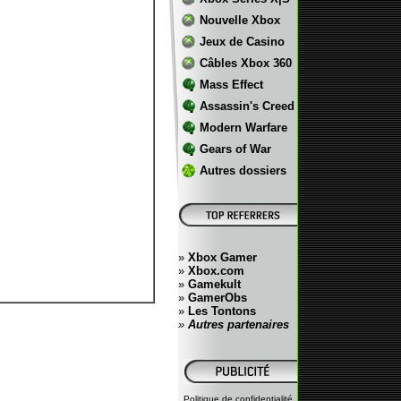
Nouvelle Xbox
Jeux de Casino
Câbles Xbox 360
Mass Effect
Assassin's Creed
Modern Warfare
Gears of War
Autres dossiers
»
Xbox Gamer
»
Xbox.com
»
Gamekult
»
GamerObs
»
Les Tontons
»
Autres partenaires
Politique de confidentialité