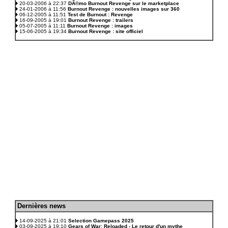
20-03-2006 à 22:37
DÃ©mo Burnout Revenge sur le marketplace
24-01-2006 à 11:56
Burnout Revenge : nouvelles images sur 360
06-12-2005 à 11:51
Test de Burnout : Revenge
16-09-2005 à 19:01
Burnout Revenge : trailers
05-07-2005 à 11:11
Burnout Revenge : images
15-06-2005 à 19:34
Burnout Revenge : site officiel
D
ernières news
.
14-09-2025 à 21:01
Selection Gamepass 2025
03-09-2025 à 19:10
Gears of War: Reloaded - Le retour d'un mythe