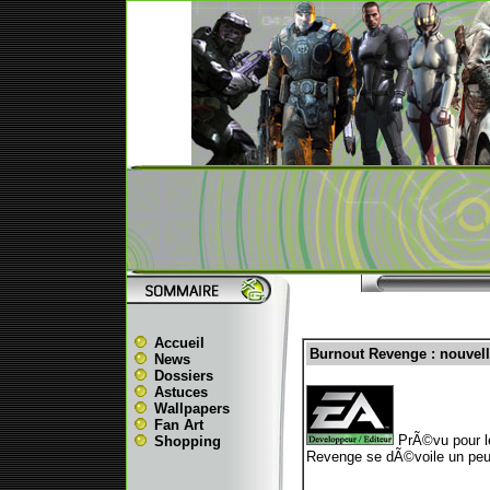
Accueil
Burnout Revenge : nouvell
News
Dossiers
Astuces
Wallpapers
Fan Art
PrÃ©vu pour le
Shopping
Revenge se dÃ©voile un peu