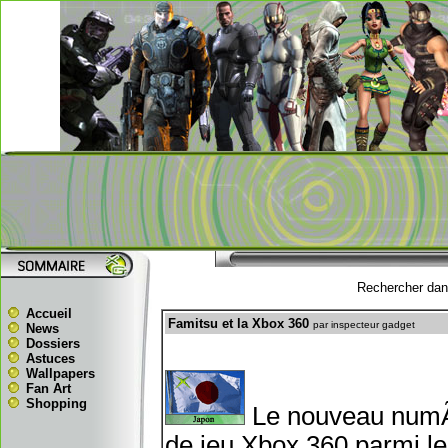
Rechercher dans
Accueil
Famitsu et la Xbox 360
par inspecteur gadget
News
Dossiers
Astuces
Wallpapers
Fan Art
Shopping
Le nouveau numÃ©
de jeu Xbox 360 parmi le