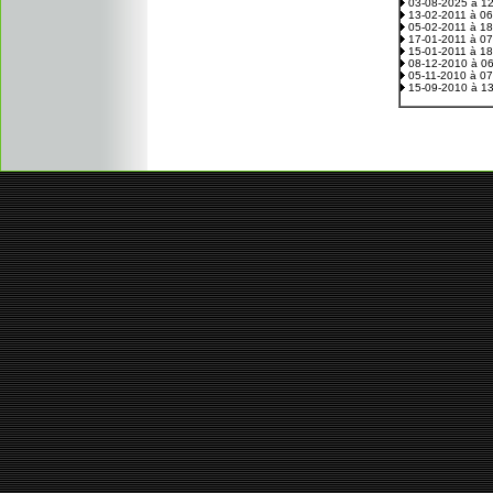
03-08-2025 à 1
13-02-2011 à 0
05-02-2011 à 1
17-01-2011 à 0
15-01-2011 à 1
08-12-2010 à 0
05-11-2010 à 0
15-09-2010 à 1