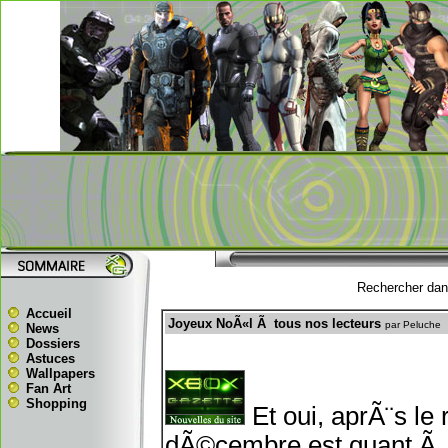
Rechercher dans
Accueil
Joyeux NoÃ«l Ã tous nos lecteurs
par Peluche
News
Dossiers
Astuces
Wallpapers
Fan Art
Shopping
Et oui, aprÃ¨s le 
dÃ©cembre est quant Ã l