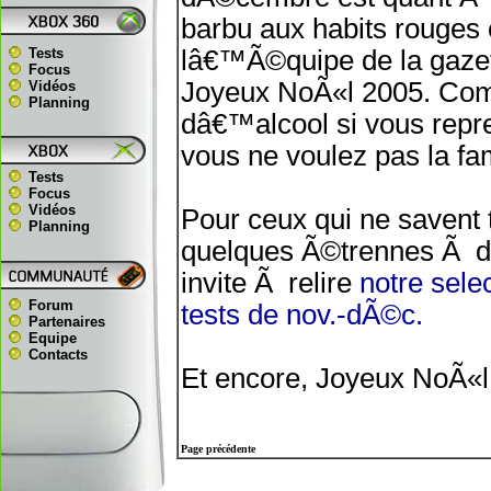
barbu aux habits rouges 
Tests
lâ€™Ã©quipe de la gazett
Focus
Joyeux NoÃ«l 2005. Co
Vidéos
Planning
dâ€™alcool si vous repr
vous ne voulez pas la fa
Tests
Focus
Vidéos
Pour ceux qui ne savent t
Planning
quelques Ã©trennes Ã dÃ
invite Ã relire
notre sele
Forum
tests de nov.-dÃ©c.
Partenaires
Equipe
Contacts
Et encore, Joyeux NoÃ«l
Page précédente