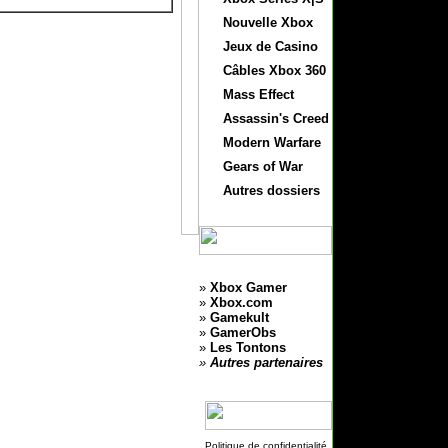
Nouvelle Xbox
Jeux de Casino
Câbles Xbox 360
Mass Effect
Assassin's Creed
Modern Warfare
Gears of War
Autres dossiers
»
Xbox Gamer
»
Xbox.com
»
Gamekult
»
GamerObs
»
Les Tontons
»
Autres partenaires
Politique de confidentialité