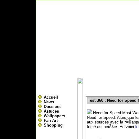
Accueil
Test 360 : Need for Speed
News
Dossiers
Astuces
Need for Speed Most Want
Wallpapers
Need for Speed. Alors que l
Fan Art
aux sources avec la rÃ©appari
Shopping
frime associÃ©e. En voici
le