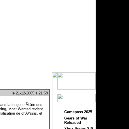
le 21-12-2005 à 21:58
ans la longue sÃ©rie des
ning, Most Wanted revient
Gamepass 2025
nalisation de chÃ¢ssis, et
Gears of War
Reloaded
Xbox Series X|S