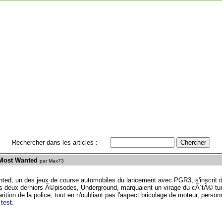
Rechercher dans les articles :
 Most Wanted
par Max73
ed, un des jeux de course automobiles du lancement avec PGR3, s'inscrit d
es deux derniers Ã©pisodes, Underground, marquaient un virage du cÃ´tÃ© tu
tion de la police, tout en n'oubliant pas l'aspect bricolage de moteur, person
 test
.