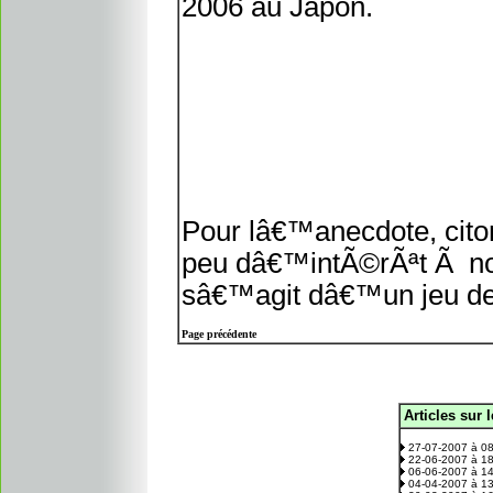
2006 au Japon.
Pour lâ€™anecdote, cito
peu dâ€™intÃ©rÃªt Ã n
sâ€™agit dâ€™un jeu d
Page précédente
Articles sur 
.
27-07-2007 à 0
22-06-2007 à 1
06-06-2007 à 1
04-04-2007 à 1