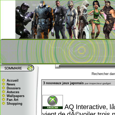
Rechercher dans
Accueil
3 nouveaux jeux japonais
par inspecteur gadget
News
Dossiers
Astuces
Wallpapers
Fan Art
Shopping
AQ Interactive, l
vient de dÃ©voiler trois