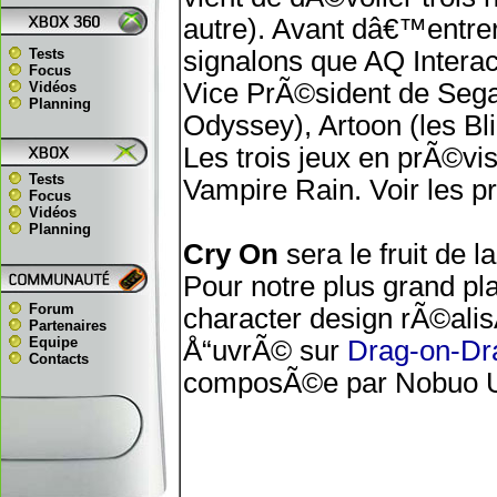
autre). Avant dâ€™entrer 
Tests
signalons que AQ Intera
Focus
Vice PrÃ©sident de Sega
Vidéos
Planning
Odyssey), Artoon (les Bli
Les trois jeux en prÃ©vi
Tests
Vampire Rain. Voir les p
Focus
Vidéos
Planning
Cry On
sera le fruit de l
Pour notre plus grand pl
Forum
character design rÃ©ali
Partenaires
Equipe
Å“uvrÃ© sur
Drag-on-Dr
Contacts
composÃ©e par Nobuo 