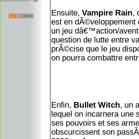
Ensuite,
Vampire Rain
,
est en dÃ©veloppement c
un jeu dâ€™action/aventu
question de lutte entre 
prÃ©cise que le jeu dis
on pourra combattre entr
Enfin,
Bullet Witch
, un 
lequel on incarnera un
ses pouvoirs et ses arme
obscurcissent son passÃ