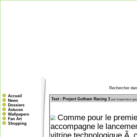
Rechercher dans
Accueil
Test : Project Gotham Racing 3
par inspecteur ga
News
Dossiers
Astuces
Wallpapers
Comme pour le premier
Fan Art
Shopping
accompagne le lancemen
vitrine technologique Ã