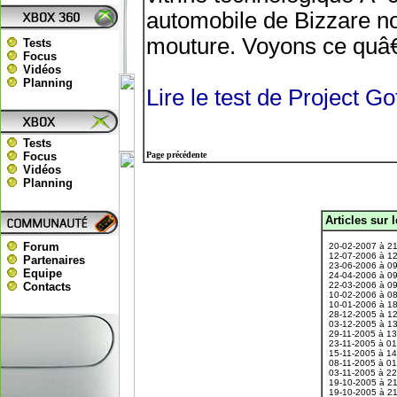
automobile de Bizzare no
mouture. Voyons ce quâ€™
Tests
Focus
Vidéos
Planning
Lire le test de Project 
Tests
Focus
Page précédente
Vidéos
Planning
Articles sur 
.
Forum
20-02-2007 à 2
12-07-2006 à 1
Partenaires
23-06-2006 à 0
Equipe
24-04-2006 à 0
Contacts
22-03-2006 à 0
10-02-2006 à 0
10-01-2006 à 1
28-12-2005 à 1
03-12-2005 à 1
29-11-2005 à 1
23-11-2005 à 0
15-11-2005 à 1
08-11-2005 à 0
03-11-2005 à 2
19-10-2005 à 2
19-10-2005 à 2