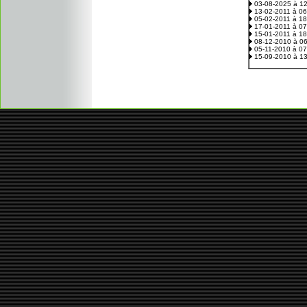
03-08-2025 à 1
13-02-2011 à 0
05-02-2011 à 1
17-01-2011 à 0
15-01-2011 à 1
08-12-2010 à 0
05-11-2010 à 0
15-09-2010 à 1