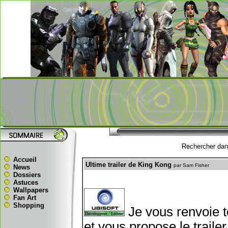
Rechercher dans
Accueil
Ultime trailer de King Kong
par Sam Fisher
News
Dossiers
Astuces
Wallpapers
Fan Art
Shopping
Je vous renvoie to
et vous propose le trai