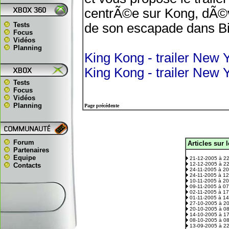
centrÃ©e sur Kong, dÃ©v
Tests
de son escapade dans Bi
Focus
Vidéos
Planning
King Kong - trailer New 
King Kong - trailer New Y
Tests
Focus
Vidéos
Planning
Page précédente
Forum
Articles sur 
.
Partenaires
Equipe
21-12-2005 à 2
12-12-2005 à 2
Contacts
24-11-2005 à 2
24-11-2005 à 1
10-11-2005 à 2
09-11-2005 à 0
02-11-2005 à 1
01-11-2005 à 1
27-10-2005 à 2
20-10-2005 à 0
14-10-2005 à 1
08-10-2005 à 0
13-09-2005 à 2