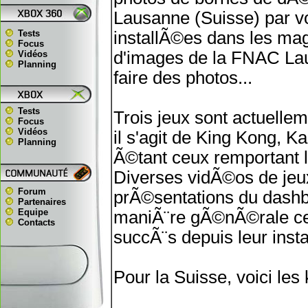
Lausanne (Suisse) par vo
Tests
installÃ©es dans les ma
Focus
d'images de la FNAC Laus
Vidéos
Planning
faire des photos...
Tests
Trois jeux sont actuell
Focus
Vidéos
il s'agit de King Kong, K
Planning
Ã©tant ceux remportant l
Diverses vidÃ©os de jeux
Forum
prÃ©sentations du dashbo
Partenaires
Equipe
maniÃ¨re gÃ©nÃ©rale ces
Contacts
succÃ¨s depuis leur instal
Pour la Suisse, voici le