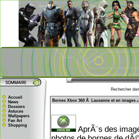
Rechercher dans
Accueil
Bornes Xbox 360 Ã Lausanne et en images
p
News
Dossiers
Astuces
Wallpapers
Fan Art
Shopping
AprÃ¨s des imag
photos de bornes de dÃ