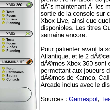
dÃ¨s maintenant Ã les m
Tests
sortie de la console sur 
Focus
Xbox Live, ainsi que qu
Vidéos
Planning
disponibles. Les titres 
semaine encore.
Tests
Focus
Vidéos
Pour patienter avant la s
Planning
Atlantique, et le 2 dÃ©c
dÃ©mos Xbox 360 sont et
Forum
permettant aux joueurs d
Partenaires
Equipe
dÃ©mos de Kameo, Call o
Contacts
Arcade inclus avec le dis
Sources :
Gamespot
,
Te