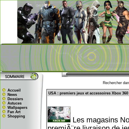
Rechercher dans
Accueil
USA : premiers jeux et accessoires Xbox 360
News
Dossiers
Astuces
Wallpapers
Fan Art
Shopping
Les magasins Nor
premiÃ¨re livraison de j