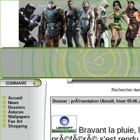
Rechercher dans
Accueil
Dossier : prÃ©sentation Ubisoft, hiver 05-06
p
News
Dossiers
Astuces
Wallpapers
Fan Art
Shopping
Bravant la pluie, 
prÃ©fÃ©rÃ© s'est rendu h