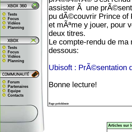
assister Ã une prÃ©sentat
Tests
pu dÃ©couvrir Prince of 
Focus
et mÃªme y jouer, pour v
Vidéos
Planning
deux titres.
Le compte-rendu de ma mi
Tests
dessous:
Focus
Vidéos
Planning
Ubisoft : PrÃ©sentation 
Forum
Bonne lecture!
Partenaires
Equipe
Contacts
Page précédente
Articles sur 
.