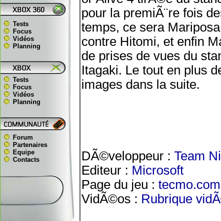
pour la premiÃ¨re fois 
Tests
temps, ce sera Mariposa
Focus
contre Hitomi, et enfin M
Vidéos
Planning
de prises de vues du st
Itagaki. Le tout en plus 
Tests
images dans la suite.
Focus
Vidéos
Planning
Forum
Partenaires
Equipe
DÃ©veloppeur :
Team Ni
Contacts
Editeur :
Microsoft
Page du jeu :
tecmo.com
VidÃ©os :
Rubrique vid