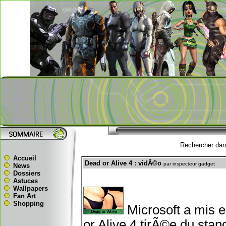
Rechercher dans
Accueil
Dead or Alive 4 : vidÃ©o
par inspecteur gadget
News
Dossiers
Astuces
Wallpapers
Fan Art
Shopping
Microsoft a mis 
or Alive 4 tirÃ©e du sta