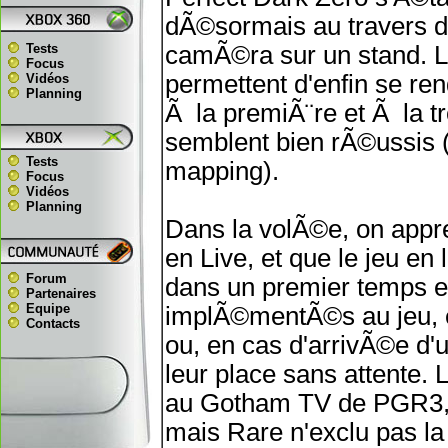
dÃ©sormais au travers d
Tests
camÃ©ra sur un stand. L
Focus
permettent d'enfin se re
Vidéos
Planning
Ã la premiÃ¨re et Ã la t
semblent bien rÃ©ussis (
Tests
mapping).
Focus
Vidéos
Planning
Dans la volÃ©e, on appr
en Live, et que le jeu en
Forum
dans un premier temps e
Partenaires
Equipe
implÃ©mentÃ©s au jeu, et 
Contacts
ou, en cas d'arrivÃ©e d'
leur place sans attente.
au Gotham TV de PGR3, 
mais Rare n'exclu pas la 