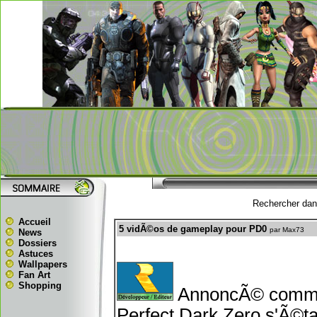
Rechercher dans
Accueil
5 vidÃ©os de gameplay pour PD0
par Max73
News
Dossiers
Astuces
Wallpapers
Fan Art
Shopping
AnnoncÃ© comme l
Perfect Dark Zero s'Ã©tait