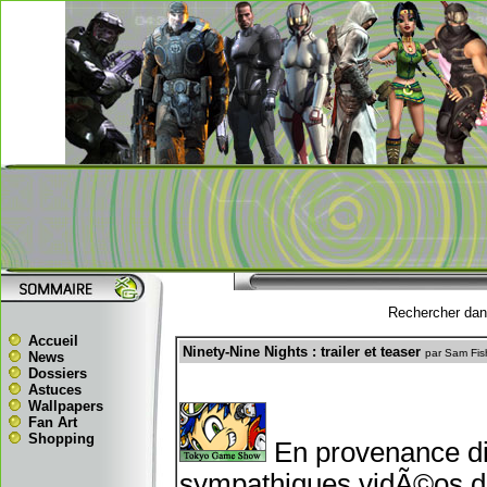
Rechercher dans
Accueil
Ninety-Nine Nights : trailer et teaser
par Sam Fis
News
Dossiers
Astuces
Wallpapers
Fan Art
Shopping
En provenance di
sympathiques vidÃ©os 