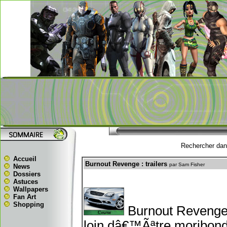
Rechercher dans
Accueil
Burnout Revenge : trailers
par Sam Fisher
News
Dossiers
Astuces
Wallpapers
Fan Art
Shopping
Burnout Revenge 
loin dâ€™Ãªtre moribond