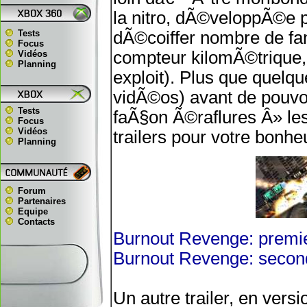
la nitro, dÃ©veloppÃ©e p
Tests
dÃ©coiffer nombre de fa
Focus
compteur kilomÃ©trique, 
Vidéos
Planning
exploit). Plus que quelqu
vidÃ©os) avant de pouvoi
Tests
faÃ§on Ã©raflures Â» les
Focus
Vidéos
trailers pour votre bonhe
Planning
Forum
Partenaires
Equipe
Contacts
Burnout Revenge: premier
Burnout Revenge: second 
Un autre trailer, en vers