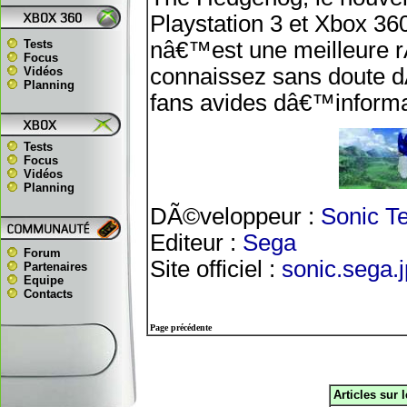
Playstation 3 et Xbox 360
Tests
nâ€™est une meilleure r
Focus
connaissez sans doute dÃ
Vidéos
Planning
fans avides dâ€™informa
Tests
Focus
Vidéos
Planning
DÃ©veloppeur :
Sonic T
Editeur :
Sega
Forum
Site officiel :
sonic.sega.j
Partenaires
Equipe
Contacts
Page précédente
Articles sur 
.