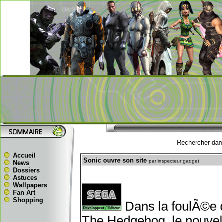
Rechercher dans
Accueil
Sonic ouvre son site
par inspecteur gadget
News
Dossiers
Astuces
Wallpapers
Fan Art
Shopping
Dans la foulÃ©e d
The Hedgehog, le nouve