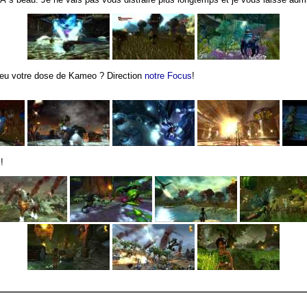
u votre dose de Kameo ? Direction
notre Focus
!
!