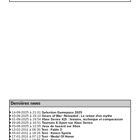
D
ernières news
.
14-09-2025 à 21:01
Selection Gamepass 2025
03-09-2025 à 19:10
Gears of War: Reloaded - Le retour d'un mythe
01-09-2025 à 19:54
Xbox Series X|S : histoire, technique et comparaison
26-08-2025 à 16:51
Tournois E-Sport sur Xbox Series
03-08-2025 à 12:05
Jeux de hasard sur Xbox
13-02-2011 à 06:30
Test : Fable 3
05-02-2011 à 18:26
Test : Kinect Sports
17-01-2011 à 07:13
Test - Medal Of Honor
15-01-2011 à 18:56
Test : Kinect