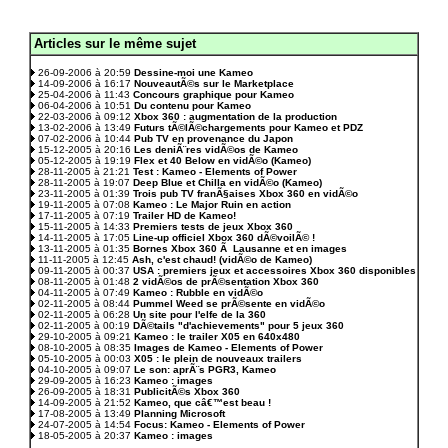
Articles sur le même sujet
.
26-09-2006 à 20:59
Dessine-moi une Kameo
14-09-2006 à 16:17
NouveautÃ©s sur le Marketplace
25-04-2006 à 11:43
Concours graphique pour Kameo
06-04-2006 à 10:51
Du contenu pour Kameo
22-03-2006 à 09:12
Xbox 360 : augmentation de la production
13-02-2006 à 13:49
Futurs tÃ©lÃ©chargements pour Kameo et PDZ
07-02-2006 à 10:44
Pub TV en provenance du Japon
15-12-2005 à 20:16
Les deniÃ¨res vidÃ©os de Kameo
05-12-2005 à 19:19
Flex et 40 Below en vidÃ©o (Kameo)
28-11-2005 à 21:21
Test : Kameo - Elements of Power
28-11-2005 à 19:07
Deep Blue et Chilla en vidÃ©o (Kameo)
23-11-2005 à 01:39
Trois pub TV franÃ§aises Xbox 360 en vidÃ©o
19-11-2005 à 07:08
Kameo : Le Major Ruin en action
17-11-2005 à 07:19
Trailer HD de Kameo!
15-11-2005 à 14:33
Premiers tests de jeux Xbox 360
14-11-2005 à 17:05
Line-up officiel Xbox 360 dÃ©voilÃ© !
13-11-2005 à 01:35
Bornes Xbox 360 Ã Lausanne et en images
11-11-2005 à 12:45
Ash, c'est chaud! (vidÃ©o de Kameo)
09-11-2005 à 00:37
USA : premiers jeux et accessoires Xbox 360 disponibles
08-11-2005 à 01:48
2 vidÃ©os de prÃ©sentation Xbox 360
04-11-2005 à 07:49
Kameo : Rubble en vidÃ©o
02-11-2005 à 08:44
Pummel Weed se prÃ©sente en vidÃ©o
02-11-2005 à 06:28
Un site pour l'elfe de la 360
02-11-2005 à 00:19
DÃ©tails "d'achievements" pour 5 jeux 360
29-10-2005 à 09:21
Kameo : le trailer X05 en 640x480
08-10-2005 à 08:35
Images de Kameo - Elements of Power
05-10-2005 à 00:03
X05 : le plein de nouveaux trailers
04-10-2005 à 09:07
Le son: aprÃ¨s PGR3, Kameo
29-09-2005 à 16:23
Kameo : images
26-09-2005 à 18:31
PublicitÃ©s Xbox 360
14-09-2005 à 21:52
Kameo, que câ€™est beau !
17-08-2005 à 13:49
Planning Microsoft
24-07-2005 à 14:54
Focus: Kameo - Elements of Power
18-05-2005 à 20:37
Kameo : images