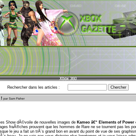
Rechercher dans les articles :
!
par Sam Fisher
s Show dÃ©voile de nouvelles images de
Kameo â€“ Elements of Power
mages fraÃ®ches prouvent que les hommes de Rare ne se tournent pas les po
ue le jeu a fait un trÃ¨s grand bon en avant du point de vue de ses grap
¨s beau. Je ne vais pas vous distraire plus longtemps et je vous laisse adm