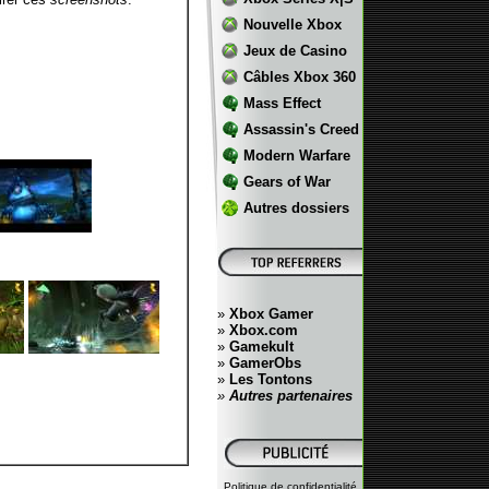
Nouvelle Xbox
Jeux de Casino
Câbles Xbox 360
Mass Effect
Assassin's Creed
Modern Warfare
Gears of War
Autres dossiers
»
Xbox Gamer
»
Xbox.com
»
Gamekult
»
GamerObs
»
Les Tontons
»
Autres partenaires
Politique de confidentialité