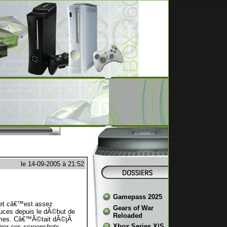
le 14-09-2005 à 21:52
Gamepass 2025
et câ€™est assez
Gears of War
uces depuis le dÃ©but de
Reloaded
hismes. Câ€™Ã©tait dÃ©jÃ
Xbox Series X|S
irer ces
screenshots
.