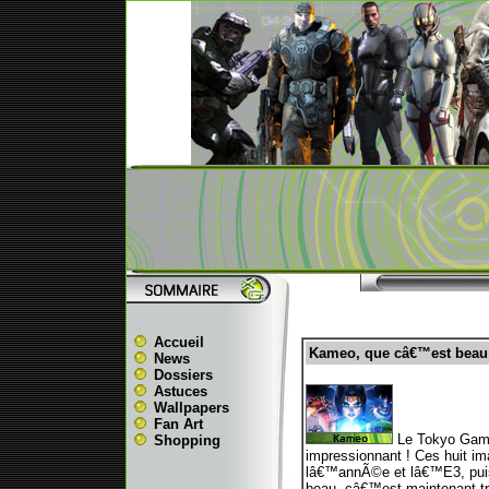
Accueil
Kameo, que câ€™est beau 
News
Dossiers
Astuces
Wallpapers
Fan Art
Le Tokyo Game
Shopping
impressionnant ! Ces huit i
lâ€™annÃ©e et lâ€™E3, puisq
beau, câ€™est maintenant trÃ