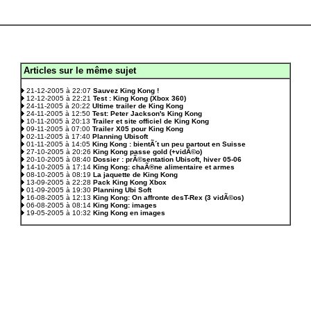
Articles sur le même sujet
.
21-12-2005 à 22:07
Sauvez King Kong !
12-12-2005 à 22:21
Test : King Kong (Xbox 360)
24-11-2005 à 20:22
Ultime trailer de King Kong
24-11-2005 à 12:50
Test: Peter Jackson's King Kong
10-11-2005 à 20:13
Trailer et site officiel de King Kong
09-11-2005 à 07:00
Trailer X05 pour King Kong
02-11-2005 à 17:40
Planning Ubisoft
01-11-2005 à 14:05
King Kong : bientÃ´t un peu partout en Suisse
27-10-2005 à 20:26
King Kong passe gold (+vidÃ©o)
20-10-2005 à 08:40
Dossier : prÃ©sentation Ubisoft, hiver 05-06
14-10-2005 à 17:14
King Kong: chaÃ®ne alimentaire et armes
08-10-2005 à 08:19
La jaquette de King Kong
13-09-2005 à 22:28
Pack King Kong Xbox
01-09-2005 à 19:30
Planning Ubi Soft
16-08-2005 à 12:13
King Kong: On affronte desT-Rex (3 vidÃ©os)
06-08-2005 à 08:14
King Kong: images
19-05-2005 à 10:32
King Kong en images