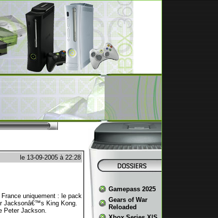
le 13-09-2005 à 22:28
Gamepass 2025
 France uniquement : le pack
Gears of War
ter Jacksonâ€™s King Kong.
Reloaded
e Peter Jackson.
Xbox Series X|S