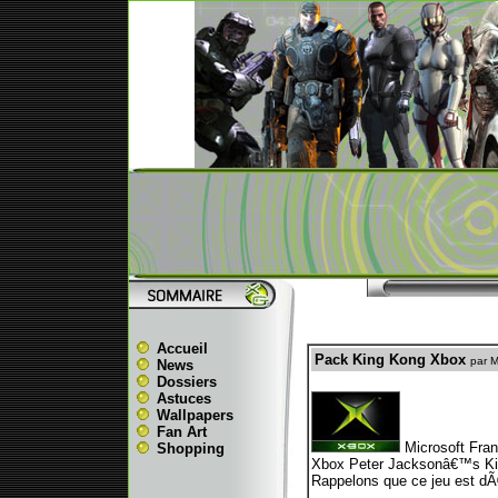
Accueil
Pack King Kong Xbox
par 
News
Dossiers
Astuces
Wallpapers
Fan Art
Microsoft Fran
Shopping
Xbox Peter Jacksonâ€™s Kin
Rappelons que ce jeu est dÃ