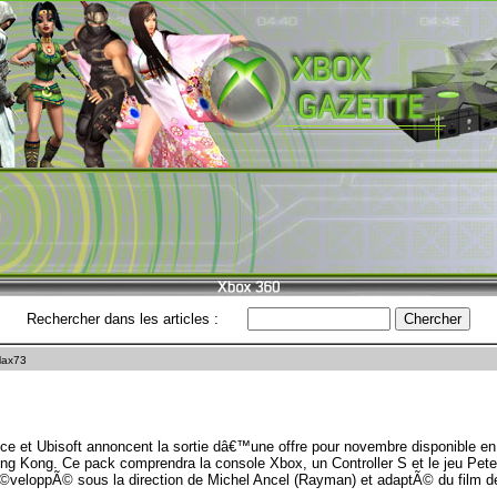
Rechercher dans les articles :
Max73
ce et Ubisoft annoncent la sortie dâ€™une offre pour novembre disponible en
g Kong. Ce pack comprendra la console Xbox, un Controller S et le jeu Pe
©veloppÃ© sous la direction de Michel Ancel (Rayman) et adaptÃ© du film d