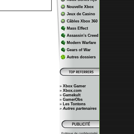
Nouvelle Xbox
Jeux de Casino
Câbles Xbox 360
Mass Effect
Assassin's Creed
Modern Warfare
Gears of War
Autres dossiers
»
Xbox Gamer
»
Xbox.com
»
Gamekult
»
GamerObs
»
Les Tontons
»
Autres partenaires
Politique de confidentialité