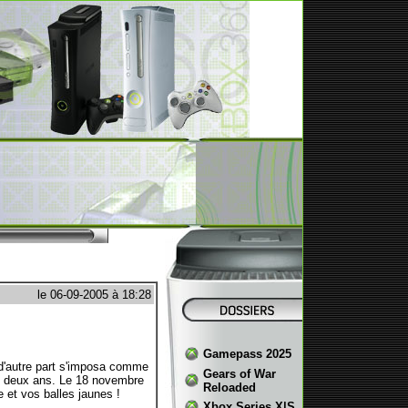
le 06-09-2005 à 18:28
Gamepass 2025
 d'autre part s'imposa comme
Gears of War
de deux ans. Le 18 novembre
Reloaded
 et vos balles jaunes !
Xbox Series X|S