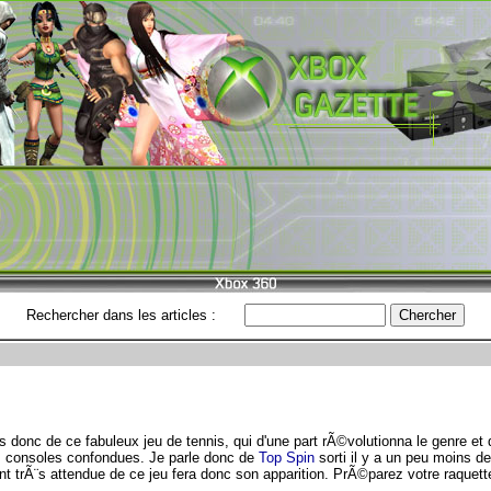
Rechercher dans les articles :
donc de ce fabuleux jeu de tennis, qui d'une part rÃ©volutionna le genre et
es consoles confondues. Je parle donc de
Top Spin
sorti il y a un peu moins 
nt trÃ¨s attendue de ce jeu fera donc son apparition. PrÃ©parez votre raquette