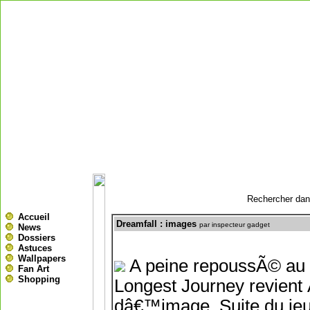
Rechercher dans
Accueil
Dreamfall : images
par inspecteur gadget
News
Dossiers
Astuces
Wallpapers
A peine repoussÃ© au p
Fan Art
Shopping
Longest Journey revient 
dâ€™image. Suite du je