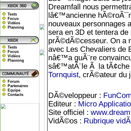
Dreamfall nous permettr
lâ€™ancienne hÃ©roÃ¯ne,
Tests
Focus
nouveaux personnages aux
Vidéos
Planning
sera en 3D et tentera d
prÃ©dÃ©cesseur. On a r
Tests
avec Les Chevaliers de 
Focus
nâ€™a guÃ¨re convaincu
Vidéos
Planning
sâ€™atÃ¨le Ã la tÃ¢che 
Tornquist
, crÃ©ateur du j
Forum
Partenaires
Equipe
DÃ©veloppeur :
FunCo
Contacts
Editeur :
Micro Applicati
Site officiel :
www.dreamfa
VidÃ©os :
Rubrique vid