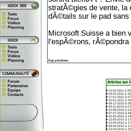
stratÃ©gies de vente, la
Tests
dÃ©tails sur le pad sans
Focus
Vidéos
Planning
Microsoft Suisse a bien
l'espÃ©rons, rÃ©pondra 
Tests
Focus
Vidéos
Planning
Page précédente
Forum
Articles sur 
.
Partenaires
Equipe
13-02-2011 à 0
05-02-2011 à 1
Contacts
17-01-2011 à 0
15-01-2011 à 1
08-12-2010 à 0
05-11-2010 à 0
15-09-2010 à 1
07-07-2010 à 0
30-05-2010 à 1
13-05-2010 à 1
13-05-2010 à 1
09-04-2010 à 1
10-03-2010 à 1