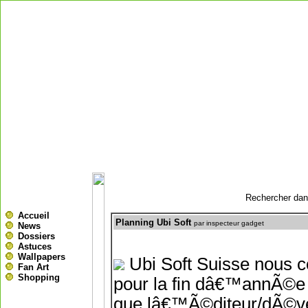
Rechercher dans
Accueil
Planning Ubi Soft
par inspecteur gadget
News
Dossiers
Astuces
Wallpapers
Ubi Soft Suisse nous 
Fan Art
Shopping
pour la fin dâ€™annÃ©e 
que lâ€™Ã©diteur/dÃ©vel