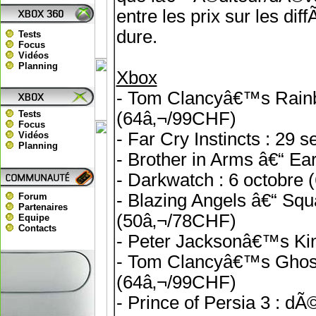
entre les prix sur les d
dure.
Tests
Focus
Vidéos
Planning
Xbox
- Tom Clancyâ€™s Rainb
Tests
(64â‚¬/99CHF)
Focus
- Far Cry Instincts : 29
Vidéos
Planning
- Brother in Arms â€“ Ea
- Darkwatch : 6 octobre
- Blazing Angels â€“ Sq
Forum
Partenaires
(50â‚¬/78CHF)
Equipe
Contacts
- Peter Jacksonâ€™s Ki
- Tom Clancyâ€™s Ghost
(64â‚¬/99CHF)
- Prince of Persia 3 : 