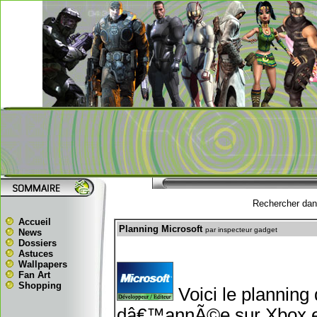
Rechercher dans
Accueil
Planning Microsoft
par inspecteur gadget
News
Dossiers
Astuces
Wallpapers
Fan Art
Shopping
Voici le planning 
dâ€™annÃ©e sur Xbox et