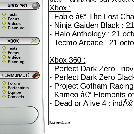
Xbox :
Tests
- Fable â€“ The Lost Cha
Focus
- Ninja Gaiden Black : 2
Vidéos
Planning
- Halo Anthology : 21 oc
- Tecmo Arcade : 21 oct
Tests
Focus
Vidéos
Xbox 360 :
Planning
- Perfect Dark Zero : no
- Perfect Dark Zero Blac
Forum
- Project Gotham Racing
Partenaires
Equipe
- Kameo â€“ Elements of
Contacts
- Dead or Alive 4 : ind
Page précédente