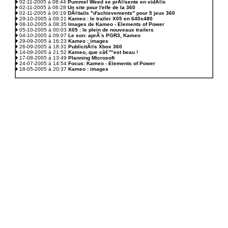
02-11-2005 à 08:44
Pummel Weed se prÃ©sente en vidÃ©o
02-11-2005 à 06:28
Un site pour l'elfe de la 360
02-11-2005 à 00:19
DÃ©tails "d'achievements" pour 5 jeux 360
29-10-2005 à 09:21
Kameo : le trailer X05 en 640x480
08-10-2005 à 08:35
Images de Kameo - Elements of Power
05-10-2005 à 00:03
X05 : le plein de nouveaux trailers
04-10-2005 à 09:07
Le son: aprÃ¨s PGR3, Kameo
29-09-2005 à 16:23
Kameo : images
26-09-2005 à 18:31
PublicitÃ©s Xbox 360
14-09-2005 à 21:52
Kameo, que câ€™est beau !
17-08-2005 à 13:49
Planning Microsoft
24-07-2005 à 14:54
Focus: Kameo - Elements of Power
18-05-2005 à 20:37
Kameo : images