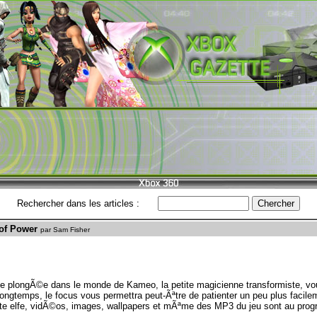
Rechercher dans les articles :
of Power
par Sam Fisher
ne plongÃ©e dans le monde de Kameo, la petite magicienne transformiste, vo
longtemps, le focus vous permettra peut-Ãªtre de patienter un peu plus facilem
etite elfe, vidÃ©os, images, wallpapers et mÃªme des MP3 du jeu sont au pro