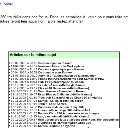
f Power
360 traitÃ©s dans nos focus. Dans les semaines Ã venir, pour vous faire pat
utres feront leur apparition ; alors restez attentifs!
Articles sur le même sujet
.
26-09-2006 à 20:59
Dessine-moi une Kameo
14-09-2006 à 16:17
NouveautÃ©s sur le Marketplace
25-04-2006 à 11:43
Concours graphique pour Kameo
06-04-2006 à 10:51
Du contenu pour Kameo
22-03-2006 à 09:12
Xbox 360 : augmentation de la production
13-02-2006 à 13:49
Futurs tÃ©lÃ©chargements pour Kameo et PDZ
07-02-2006 à 10:44
Pub TV en provenance du Japon
15-12-2005 à 20:16
Les deniÃ¨res vidÃ©os de Kameo
05-12-2005 à 19:19
Flex et 40 Below en vidÃ©o (Kameo)
28-11-2005 à 21:21
Test : Kameo - Elements of Power
28-11-2005 à 19:07
Deep Blue et Chilla en vidÃ©o (Kameo)
23-11-2005 à 01:39
Trois pub TV franÃ§aises Xbox 360 en vidÃ©o
19-11-2005 à 07:08
Kameo : Le Major Ruin en action
17-11-2005 à 07:19
Trailer HD de Kameo!
15-11-2005 à 14:33
Premiers tests de jeux Xbox 360
14-11-2005 à 17:05
Line-up officiel Xbox 360 dÃ©voilÃ© !
13-11-2005 à 01:35
Bornes Xbox 360 Ã Lausanne et en images
11-11-2005 à 12:45
Ash, c'est chaud! (vidÃ©o de Kameo)
09-11-2005 à 00:37
USA : premiers jeux et accessoires Xbox 360 disponibles
08-11-2005 à 01:48
2 vidÃ©os de prÃ©sentation Xbox 360
04-11-2005 à 07:49
Kameo : Rubble en vidÃ©o