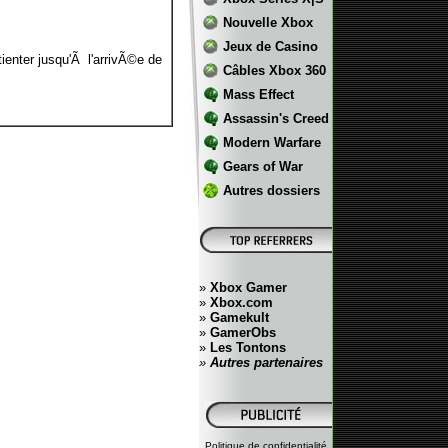
Nouvelle Xbox
Jeux de Casino
ienter jusqu'Ã l'arrivÃ©e de
Câbles Xbox 360
Mass Effect
Assassin's Creed
Modern Warfare
Gears of War
Autres dossiers
»
Xbox Gamer
»
Xbox.com
»
Gamekult
»
GamerObs
»
Les Tontons
»
Autres partenaires
Politique de confidentialité