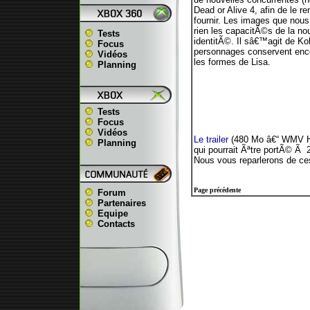
Dead or Alive 4, afin de le 
fournir. Les images que nou
rien les capacitÃ©s de la 
Tests
identitÃ©. Il sâ€™agit de Kok
Focus
personnages conservent enc
Vidéos
les formes de Lisa.
Planning
Tests
Focus
Vidéos
Le trailer
(480 Mo â€“ WMV H
Planning
qui pourrait Ãªtre portÃ© Ã
Nous vous reparlerons de ce
Page précédente
Forum
Partenaires
Equipe
Contacts