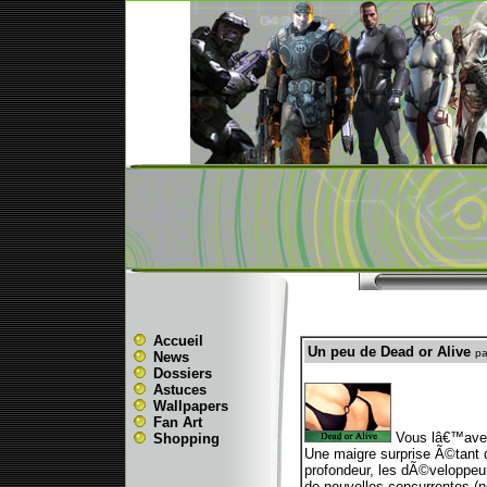
Accueil
Un peu de Dead or Alive
pa
News
Dossiers
Astuces
Wallpapers
Fan Art
Vous lâ€™avez 
Shopping
Une maigre surprise Ã©tant
profondeur, les dÃ©veloppeurs
de nouvelles concurrentes (n