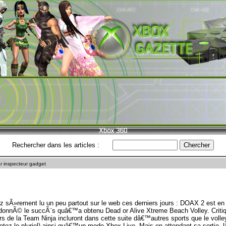
Rechercher dans les articles :
r inspecteur gadget
sÃ»rement lu un peu partout sur le web ces derniers jours : DOAX 2 est en
 donnÃ© le succÃ¨s quâ€™a obtenu Dead or Alive Xtreme Beach Volley. Crit
 de la Team Ninja incluront dans cette suite dâ€™autres sports que le volley-
otez le pluriel) ainsi quâ€™un mode Xbox Live. Mais en attendant sa sortie,