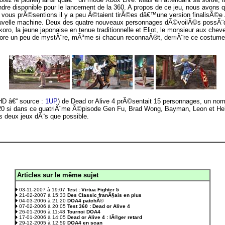
rendre disponible pour le lancement de la 360. A propos de ce jeu, nous avons
s vous prÃ©sentions il y a peu Ã©taient tirÃ©es dâ€™une version finalisÃ©
nouvelle machine. Deux des quatre nouveaux personnages dÃ©voilÃ©s possÃ¨
oro, la jeune japonaise en tenue traditionnelle et Eliot, le monsieur aux che
ore un peu de mystÃ¨re, mÃªme si chacun reconnaÃ®t, derriÃ¨re ce costu
D â€“ source :
1UP
) de Dead or Alive 4 prÃ©sentait 15 personnages, un n
 20 si dans ce quatriÃ¨me Ã©pisode Gen Fu, Brad Wong, Bayman, Leon et He
s deux jeux dÃ¨s que possible.
Articles sur le même sujet
.
03-11-2007 à 19:07
Test : Virtua Fighter 5
21-02-2007 à 15:33
Des Classic franÃ§ais en plus
04-03-2006 à 21:20
DOA4 patchÃ©
07-02-2006 à 20:05
Test 360 : Dead or Alive 4
26-01-2006 à 11:48
Tournoi DOA4
17-01-2006 à 14:05
Dead or Alive 4 : lÃ©ger retard
29-12-2005 à 12:59
DOA4 en scan