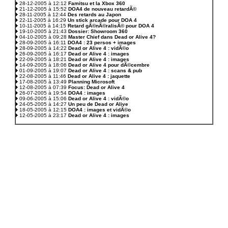
28-12-2005 à 12:12
Famitsu et la Xbox 360
21-12-2005 à 15:52
DOA4 de nouveau retardÃ©
28-11-2005 à 12:44
Des retards au Japon
22-11-2005 à 16:29
Un stick arcade pour DOA 4
10-11-2005 à 14:15
Retard gÃ©nÃ©ralisÃ© pour DOA 4
19-10-2005 à 21:43
Dossier: Showroom 360
04-10-2005 à 09:28
Master Chief dans Dead or Alive 4?
28-09-2005 à 16:11
DOA4 : 23 persos + images
28-09-2005 à 14:22
Dead or Alive 4 : vidÃ©o
26-09-2005 à 16:17
Dead or Alive 4 : images
22-09-2005 à 18:21
Dead or Alive 4 : images
14-09-2005 à 18:06
Dead or Alive 4 pour dÃ©cembre
01-09-2005 à 19:07
Dead or Alive 4 : scans & pub
22-08-2005 à 11:46
Dead or Alive 4 : jaquette
17-08-2005 à 13:49
Planning Microsoft
12-08-2005 à 07:39
Focus: Dead or Alive 4
26-07-2005 à 19:54
DOA4 : images
09-06-2005 à 15:06
Dead or Alive 4 : vidÃ©o
24-05-2005 à 14:27
Un peu de Dead or Alive
18-05-2005 à 12:15
DOA4 : images et vidÃ©o
12-05-2005 à 23:17
Dead or Alive 4 : images