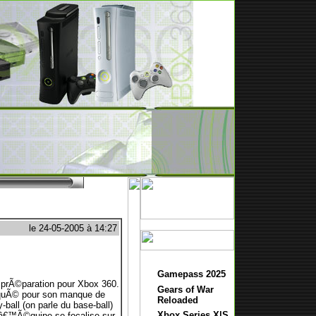
le 24-05-2005 à 14:27
Gamepass 2025
 prÃ©paration pour Xbox 360.
Gears of War
iquÃ© pour son manque de
Reloaded
ball (on parle du base-ball)
Xbox Series X|S
 lâ€™Ã©quipe se focalise sur