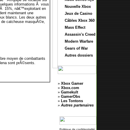
 quelques informations Ã vous
Nouvelle Xbox
e Ã 15%, nâ€™exploitant en
dent maintenant une
Jeux de Casino
veux blancs. Les deux autres
Câbles Xbox 360
me de catcheuse masquÃ©e,
Mass Effect
Assassin's Creed
Modern Warfare
Gears of War
Autres dossiers
ombre moyen de combattants
lena sont prÃ©sents.
»
Xbox Gamer
»
Xbox.com
»
Gamekult
»
GamerObs
»
Les Tontons
»
Autres partenaires
Politique de confidentialité