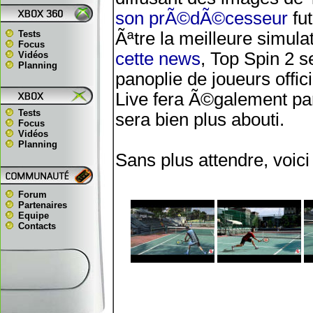
son prÃ©dÃ©cesseur
fut
Tests
Ãªtre la meilleure simul
Focus
cette news
, Top Spin 2 s
Vidéos
Planning
panoplie de joueurs offi
Live fera Ã©galement par
Tests
sera bien plus abouti.
Focus
Vidéos
Planning
Sans plus attendre, voici
Forum
Partenaires
Equipe
Contacts