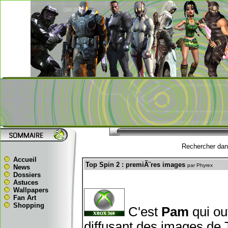
Rechercher dans
Accueil
Top Spin 2 : premiÃ¨res images
par Phyrex
News
Dossiers
Astuces
Wallpapers
Fan Art
Shopping
C'est
Pam
qui ou
diffusant des images de