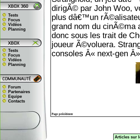
dirigÃ© par John Woo, vo
Tests
plus dâ€™un rÃ©alisate
Focus
grand nom du cinÃ©ma a
Vidéos
Planning
donc sous les trait de Ch
joueur Ã©voluera. Strang
Tests
consoles Â« next-gen Â
Focus
Vidéos
Planning
Forum
Partenaires
Equipe
Contacts
Page précédente
Articles sur 
.