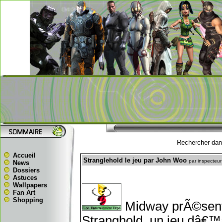
Rechercher dans
Accueil
Stranglehold le jeu par John Woo
par inspecteu
News
Dossiers
Astuces
Wallpapers
Fan Art
Shopping
Midway prÃ©sen
Stranghold, un jeu dâ€™