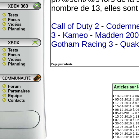
nombre de 13, elles sont 
Tests
Focus
Call of Duty 2
-
Codemn
Vidéos
Planning
3
-
Kameo
-
Madden 200
Gotham Racing 3
-
Quak
Tests
Focus
Vidéos
Planning
Page précédente
Forum
Articles sur 
.
Partenaires
Equipe
13-02-2011 à 0
05-02-2011 à 1
Contacts
17-01-2011 à 0
15-01-2011 à 1
08-12-2010 à 0
05-11-2010 à 0
15-09-2010 à 1
07-07-2010 à 0
30-05-2010 à 1
13-05-2010 à 1
13-05-2010 à 1
09-04-2010 à 1
10-03-2010 à 1