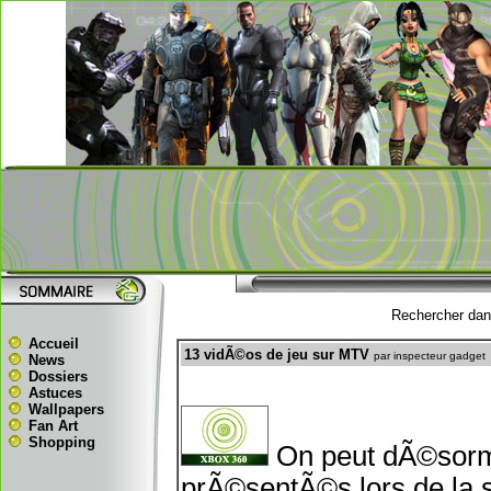
Rechercher dans
Accueil
13 vidÃ©os de jeu sur MTV
par inspecteur gadget
News
Dossiers
Astuces
Wallpapers
Fan Art
Shopping
On peut dÃ©sorma
prÃ©sentÃ©s lors de la 