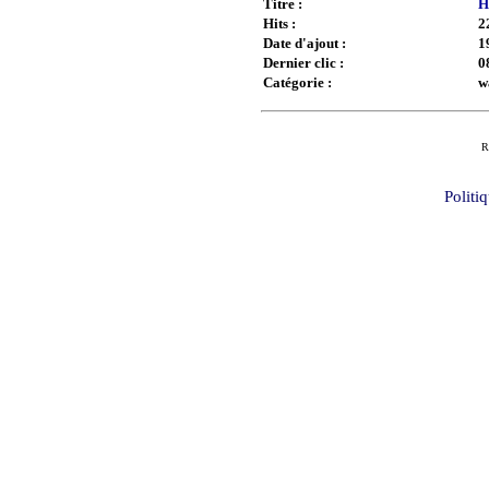
Titre :
H
Hits :
2
Date d'ajout :
1
Dernier clic :
0
Catégorie :
w
R
Politi