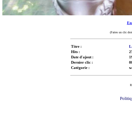
Enr
(Faites un clic dro
Titre :
L
Hits :
2
Date d'ajout :
1
Dernier clic :
0
Catégorie :
w
R
Politi