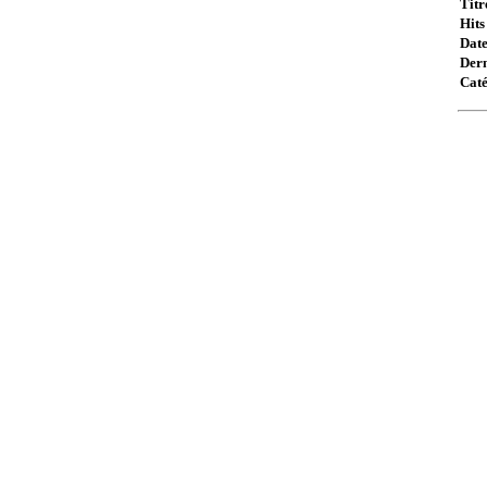
Titr
Hits 
Date
Dern
Caté