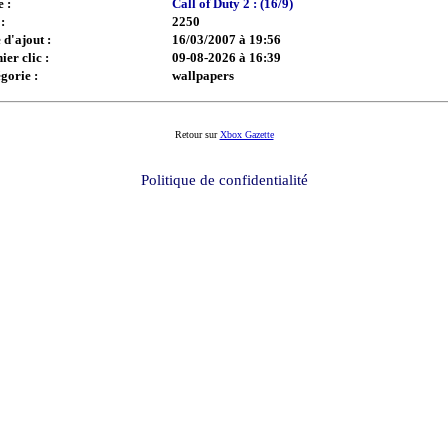
e :
Call of Duty 2 : (16/9)
:
2250
 d'ajout :
16/03/2007 à 19:56
ier clic :
09-08-2026 à 16:39
gorie :
wallpapers
Retour sur
Xbox Gazette
Politique de confidentialité