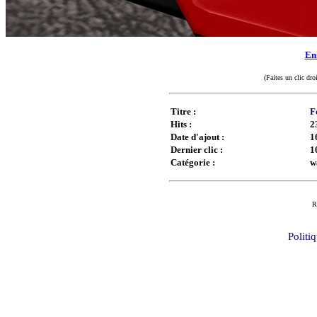
Enr
(Faites un clic dro
Titre :
F
Hits :
2
Date d'ajout :
1
Dernier clic :
1
Catégorie :
w
R
Politi