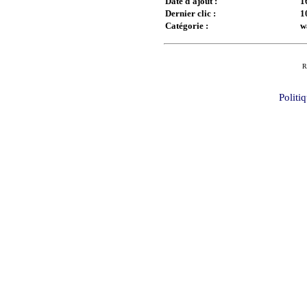
Date d'ajout :
1
Dernier clic :
1
Catégorie :
w
R
Politi