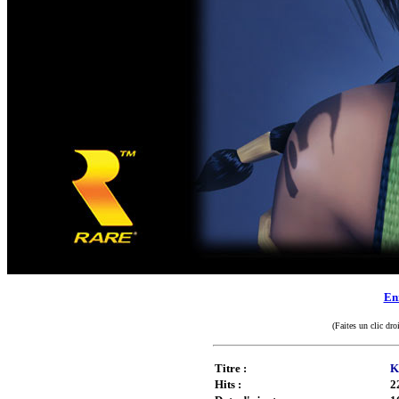
Enr
(Faites un clic dro
Titre :
K
Hits :
2