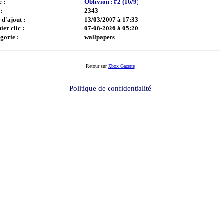
e :
Oblivion : #2 (16/9)
:
2343
 d'ajout :
13/03/2007 à 17:33
ier clic :
07-08-2026 à 05:20
gorie :
wallpapers
Retour sur
Xbox Gazette
Politique de confidentialité