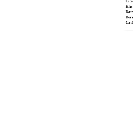
Titr
Hits 
Date
Dern
Caté