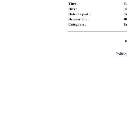
Titre :
F
Hits :
1
Date d'ajout :
1
Dernier clic :
0
Catégorie :
f
R
Politi