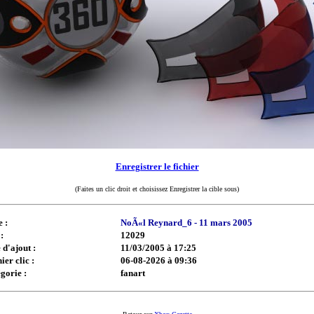
Enregistrer le fichier
(Faites un clic droit et choisissez Enregistrer la cible sous)
e :
NoÃ«l Reynard_6 - 11 mars 2005
:
12029
 d'ajout :
11/03/2005 à 17:25
ier clic :
06-08-2026 à 09:36
gorie :
fanart