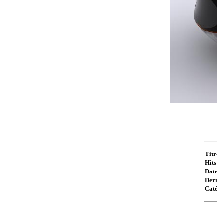
Titr
Hits 
Date
Dern
Caté