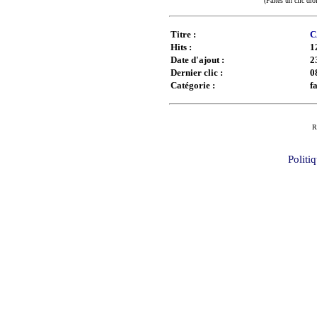
(Faites un clic dro
Titre :
C
Hits :
1
Date d'ajout :
2
Dernier clic :
0
Catégorie :
f
R
Politi