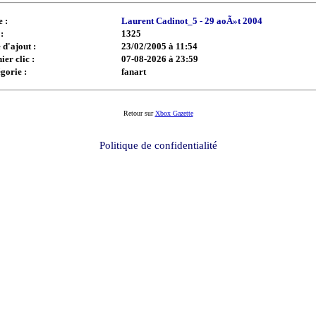
e :
Laurent Cadinot_5 - 29 aoÃ»t 2004
:
1325
 d'ajout :
23/02/2005 à 11:54
ier clic :
07-08-2026 à 23:59
gorie :
fanart
Retour sur
Xbox Gazette
Politique de confidentialité