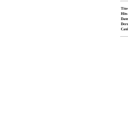
Titr
Hits 
Date
Dern
Caté