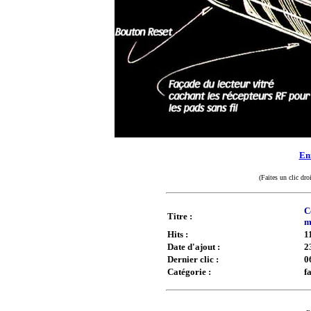
Enr
(Faites un clic dro
C
Titre :
m
Hits :
1
Date d'ajout :
2
Dernier clic :
0
Catégorie :
f