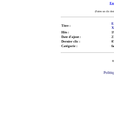
Enr
(Faites un clic dro
E
Titre :
X
Hits :
1
Date d'ajout :
2
Dernier clic :
0
Catégorie :
f
R
Politi