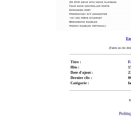
Enr
(Faites un clic dro
Titre :
F
Hits :
1
Date d'ajout :
2
Dernier clic :
0
Catégorie :
f
R
Politi