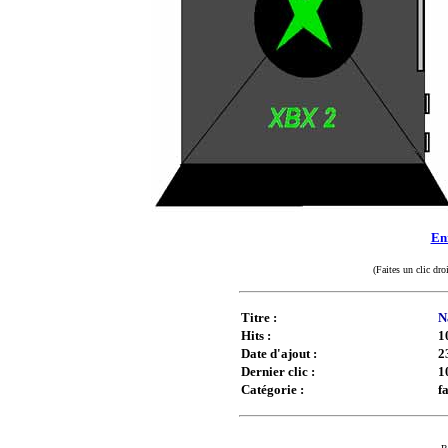
Enr
(Faites un clic dro
Titre :
N
Hits :
1
Date d'ajout :
2
Dernier clic :
1
Catégorie :
f