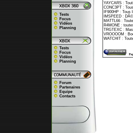
YAYCARS : Toute
CONC3PT : Tous 
IF900HP : Tous le
Tests
IMSPEED : DÃ©p
Focus
MATTL66 : Toute
Vidéos
R4MONE : toutes
Planning
TRGTEXC : Maste
VROOOOM : Boos
WATCHIT : Toute
Tests
Focus
Pag
Vidéos
Planning
Forum
Partenaires
Equipe
Contacts