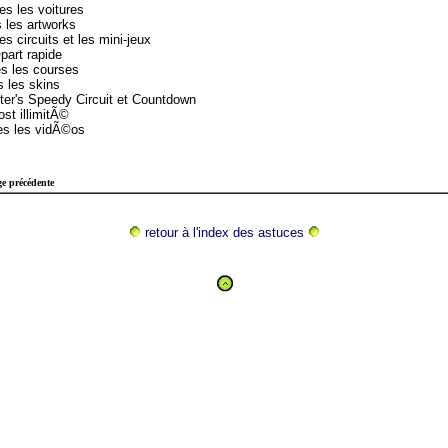
s les voitures
les artworks
s circuits et les mini-jeux
art rapide
s les courses
 les skins
r's Speedy Circuit et Countdown
t illimitÃ©
s les vidÃ©os
e précédente
retour à l'index des astuces