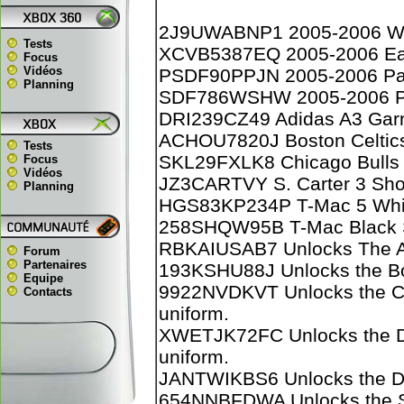
2J9UWABNP1 2005-2006 West
Tests
XCVB5387EQ 2005-2006 East
Focus
Vidéos
PSDF90PPJN 2005-2006 Pa
Planning
SDF786WSHW 2005-2006 Pa
DRI239CZ49 Adidas A3 Garn
ACHOU7820J Boston Celtics 
Tests
SKL29FXLK8 Chicago Bulls S
Focus
Vidéos
JZ3CARTVY S. Carter 3 Sh
Planning
HGS83KP234P T-Mac 5 Whi
258SHQW95B T-Mac Black
RBKAIUSAB7 Unlocks The 
Forum
Partenaires
193KSHU88J Unlocks the Bos
Equipe
9922NVDKVT Unlocks the Cle
Contacts
uniform.
XWETJK72FC Unlocks the De
uniform.
JANTWIKBS6 Unlocks the Detr
654NNBFDWA Unlocks the Sa