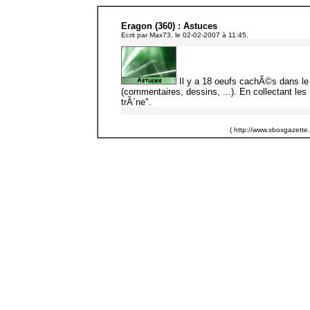
Eragon (360) : Astuces
Ecrit par Max73, le 02-02-2007 à 11:45.
Il y a 18 oeufs cachÃ©s dans le
(commentaires, dessins, ...). En collectant le
trÃ´ne".
( http://www.xboxgazette